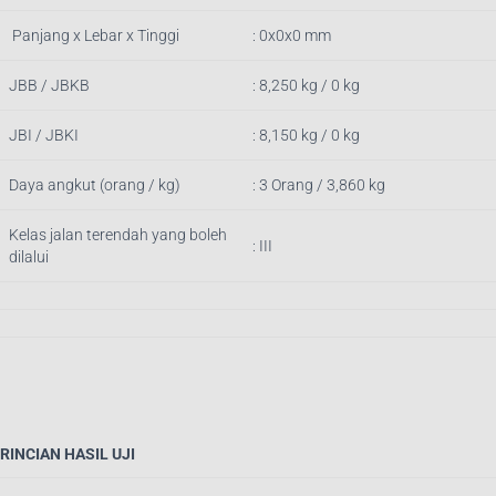
Panjang x Lebar x Tinggi
: 0x0x0 mm
JBB / JBKB
: 8,250 kg / 0 kg
JBI / JBKI
: 8,150 kg / 0 kg
Daya angkut (orang / kg)
: 3 Orang / 3,860 kg
Kelas jalan terendah yang boleh
: III
dilalui
RINCIAN HASIL UJI