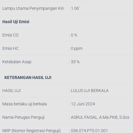
Lampu Utama Penyimpangan Kiri
: 1.06′
Hasil Uji Emisi
Emisi CO
: 0 %
Emisi HC
: 0 ppm
Ketebalan Asap
: 33 %
KETERANGAN HASIL UJI
HASIL UJI
: LULUS UJI BERKALA
Masa berlaku uji berkala
: 12 Juni 2024
Nama Petugas Penguji
:
ASRUL FAISAL, A.Ma.PKB, S.Sos
NRP (Nomor Registrasi Penguji)
:
036.074.PT5.01.001