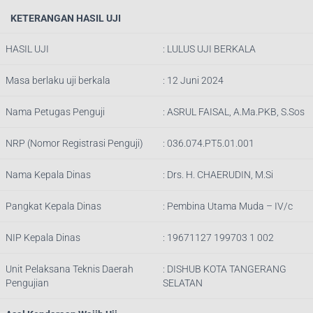
KETERANGAN HASIL UJI
HASIL UJI
: LULUS UJI BERKALA
Masa berlaku uji berkala
: 12 Juni 2024
Nama Petugas Penguji
:
ASRUL FAISAL, A.Ma.PKB, S.Sos
NRP (Nomor Registrasi Penguji)
:
036.074.PT5.01.001
Nama Kepala Dinas
:
Drs. H. CHAERUDIN, M.Si
Pangkat Kepala Dinas
:
Pembina Utama Muda – IV/c
NIP Kepala Dinas
:
19671127 199703 1 002
Unit Pelaksana Teknis Daerah
: DISHUB
KOTA TANGERANG
Pengujian
SELATAN