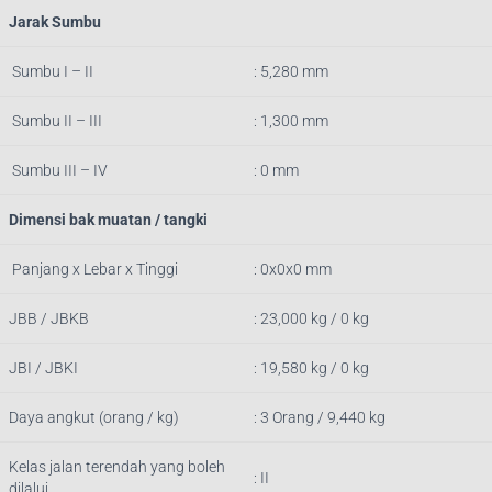
Jarak Sumbu
Sumbu I – II
: 5,280 mm
Sumbu II – III
: 1,300 mm
Sumbu III – IV
: 0 mm
Dimensi bak muatan / tangki
Panjang x Lebar x Tinggi
: 0x0x0 mm
JBB / JBKB
: 23,000 kg / 0 kg
JBI / JBKI
: 19,580 kg / 0 kg
Daya angkut (orang / kg)
: 3 Orang / 9,440 kg
Kelas jalan terendah yang boleh
: II
dilalui