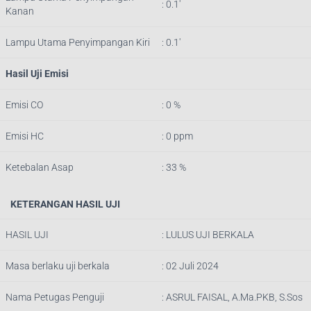
: 0.1′
Kanan
Lampu Utama Penyimpangan Kiri
: 0.1′
Hasil Uji Emisi
Emisi CO
: 0 %
Emisi HC
: 0 ppm
Ketebalan Asap
: 33 %
KETERANGAN HASIL UJI
HASIL UJI
: LULUS UJI BERKALA
Masa berlaku uji berkala
: 02 Juli 2024
Nama Petugas Penguji
:
ASRUL FAISAL, A.Ma.PKB, S.Sos