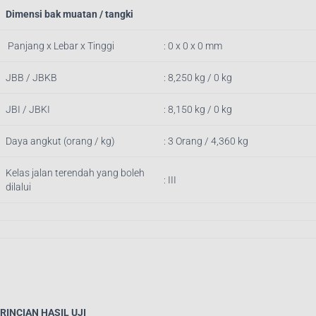
Dimensi bak muatan / tangki
Panjang x Lebar x Tinggi
: 0 x 0 x 0 mm
JBB / JBKB
: 8,250 kg / 0 kg
JBI / JBKI
: 8,150 kg / 0 kg
Daya angkut (orang / kg)
: 3 Orang / 4,360 kg
Kelas jalan terendah yang boleh
: III
dilalui
RINCIAN HASIL UJI