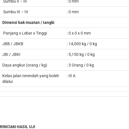
Sumbu II – III
: 0 mm
Sumbu III – IV
: 0 mm
Dimensi bak muatan / tangki
Panjang x Lebar x Tinggi
: 0 x 0 x 0 mm
JBB / JBKB
: 14,000 kg / 0 kg
JBI / JBKI
: 5,150 kg / 0 kg
Daya angkut (orang / kg)
: 3 Orang / 0 kg
Kelas jalan terendah yang boleh
: III A
dilalui
RINCIAN HASIL UJI