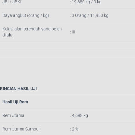
JBI / JBKI
: 19,880 kg / 0 kg
Daya angkut (orang / kg)
: 3 Orang / 11,950 kg
Kelas jalan terendah yang boleh
: III
dilalui
RINCIAN HASIL UJI
Hasil Uji Rem
Rem Utama
: 4,688 kg
Rem Utama Sumbu I
: 2 %