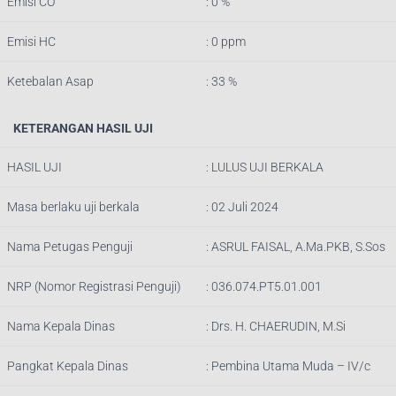
Emisi CO
: 0 %
Emisi HC
: 0 ppm
Ketebalan Asap
: 33 %
KETERANGAN HASIL UJI
HASIL UJI
: LULUS UJI BERKALA
Masa berlaku uji berkala
: 02 Juli 2024
Nama Petugas Penguji
:
ASRUL FAISAL, A.Ma.PKB, S.Sos
NRP (Nomor Registrasi Penguji)
:
036.074.PT5.01.001
Nama Kepala Dinas
:
Drs. H. CHAERUDIN, M.Si
Pangkat Kepala Dinas
:
Pembina Utama Muda – IV/c