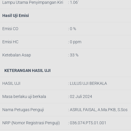
Lampu Utama Penyimpangan Kiri
: 1.06′
Hasil Uji Emisi
Emisi CO
: 0 %
Emisi HC
: 0 ppm
Ketebalan Asap
: 33 %
KETERANGAN HASIL UJI
HASIL UJI
: LULUS UJI BERKALA
Masa berlaku uji berkala
: 02 Juli 2024
Nama Petugas Penguji
:
ASRUL FAISAL, A.Ma.PKB, S.Sos
NRP (Nomor Registrasi Penguji)
:
036.074.PT5.01.001