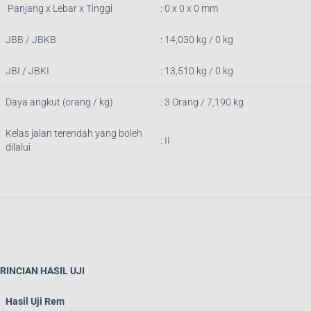
Panjang x Lebar x Tinggi
: 0 x 0 x 0 mm
JBB / JBKB
: 14,030 kg / 0 kg
JBI / JBKI
: 13,510 kg / 0 kg
Daya angkut (orang / kg)
: 3 Orang / 7,190 kg
Kelas jalan terendah yang boleh
: II
dilalui
RINCIAN HASIL UJI
Hasil Uji Rem