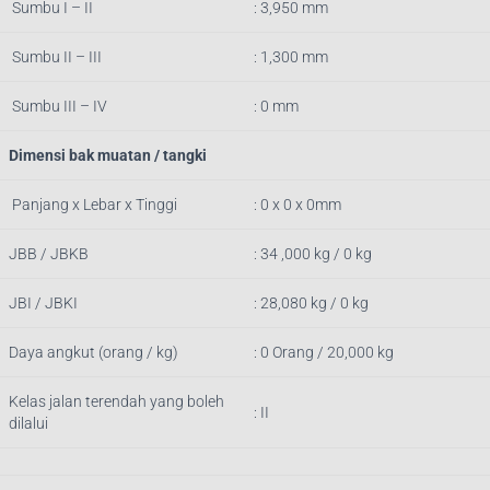
Sumbu I – II
: 3,950 mm
Sumbu II – III
: 1,300 mm
Sumbu III – IV
: 0 mm
Dimensi bak muatan / tangki
Panjang x Lebar x Tinggi
: 0 x 0 x 0mm
JBB / JBKB
: 34 ,000 kg / 0 kg
JBI / JBKI
: 28,080 kg / 0 kg
Daya angkut (orang / kg)
: 0 Orang / 20,000 kg
Kelas jalan terendah yang boleh
: II
dilalui