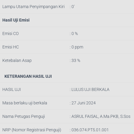
Lampu Utama Penyimpangan Kiri
: 0′
Hasil Uji Emisi
Emisi CO
: 0 %
Emisi HC
: 0 ppm
Ketebalan Asap
: 33 %
KETERANGAN HASIL UJI
HASIL UJI
: LULUS UJI BERKALA
Masa berlaku uji berkala
: 27 Juni 2024
Nama Petugas Penguji
:
ASRUL FAISAL, A.Ma.PKB, S.Sos
NRP (Nomor Registrasi Penguji)
:
036.074.PT5.01.001