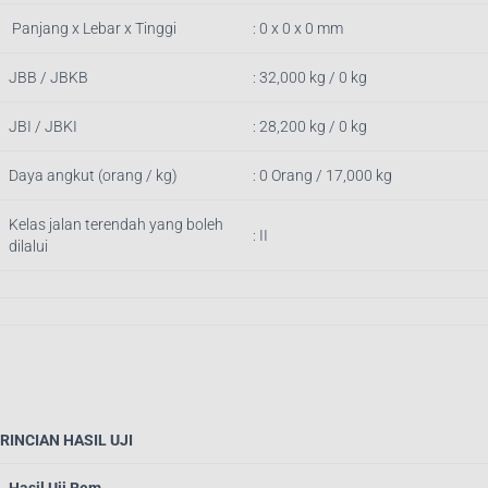
Panjang x Lebar x Tinggi
: 0 x 0 x 0 mm
JBB / JBKB
: 32,000 kg / 0 kg
JBI / JBKI
: 28,200 kg / 0 kg
Daya angkut (orang / kg)
: 0 Orang / 17,000 kg
Kelas jalan terendah yang boleh
: II
dilalui
RINCIAN HASIL UJI