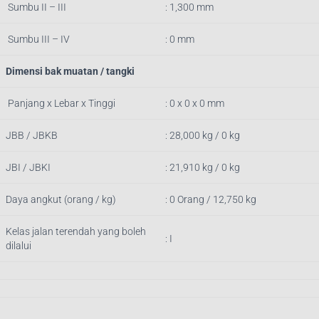
Sumbu II – III
: 1,300 mm
Sumbu III – IV
: 0 mm
Dimensi bak muatan / tangki
Panjang x Lebar x Tinggi
: 0 x 0 x 0 mm
JBB / JBKB
: 28,000 kg / 0 kg
JBI / JBKI
: 21,910 kg / 0 kg
Daya angkut (orang / kg)
: 0 Orang / 12,750 kg
Kelas jalan terendah yang boleh
: I
dilalui