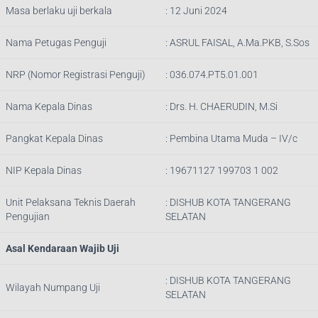
Masa berlaku uji berkala
: 12 Juni 2024
Nama Petugas Penguji
:
ASRUL FAISAL, A.Ma.PKB, S.Sos
NRP (Nomor Registrasi Penguji)
:
036.074.PT5.01.001
Nama Kepala Dinas
:
Drs. H. CHAERUDIN, M.Si
Pangkat Kepala Dinas
:
Pembina Utama Muda – IV/c
NIP Kepala Dinas
:
19671127 199703 1 002
Unit Pelaksana Teknis Daerah
: DISHUB
KOTA TANGERANG
Pengujian
SELATAN
Asal Kendaraan Wajib Uji
: DISHUB
KOTA TANGERANG
Wilayah Numpang Uji
SELATAN