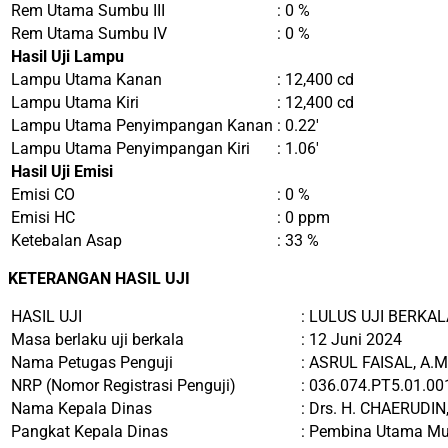
Rem Utama Sumbu III
: 0 %
Rem Utama Sumbu IV
: 0 %
Hasil Uji Lampu
Lampu Utama Kanan
: 12,400 cd
Lampu Utama Kiri
: 12,400 cd
Lampu Utama Penyimpangan Kanan
: 0.22′
Lampu Utama Penyimpangan Kiri
: 1.06′
Hasil Uji Emisi
Emisi CO
: 0 %
Emisi HC
: 0 ppm
Ketebalan Asap
: 33 %
KETERANGAN HASIL UJI
HASIL UJI
: LULUS UJI BERKAL
Masa berlaku uji berkala
: 12 Juni 2024
Nama Petugas Penguji
:
ASRUL FAISAL, A.M
NRP (Nomor Registrasi Penguji)
:
036.074.PT5.01.00
Nama Kepala Dinas
:
Drs. H. CHAERUDIN,
Pangkat Kepala Dinas
:
Pembina Utama Mu