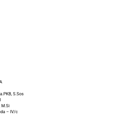
A
a.PKB, S.Sos
1
 M.Si
da – IV/c