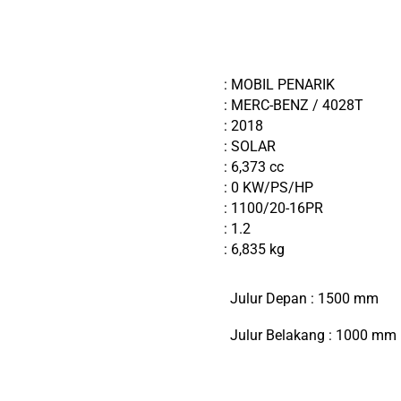
: MOBIL PENARIK
: MERC-BENZ / 4028T
: 2018
: SOLAR
: 6,373 cc
: 0 KW/PS/HP
: 1100/20-16PR
: 1.2
: 6,835 kg
Julur Depan : 1500 mm
Julur Belakang : 1000 mm