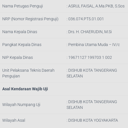
Nama Petugas Penguji
:
ASRUL FAISAL, A.Ma.PKB, S.Sos
NRP (Nomor Registrasi Penguji)
:
036.074.PT5.01.001
Nama Kepala Dinas
:
Drs. H. CHAERUDIN, M.Si
Pangkat Kepala Dinas
:
Pembina Utama Muda – IV/c
NIP Kepala Dinas
:
19671127 199703 1 002
Unit Pelaksana Teknis Daerah
: DISHUB
KOTA TANGERANG
Pengujian
SELATAN
Asal Kendaraan Wajib Uji
: DISHUB
KOTA TANGERANG
Wilayah Numpang Uji
SELATAN
Wilayah Asal
: DISHUB KOTA YOGYAKARTA