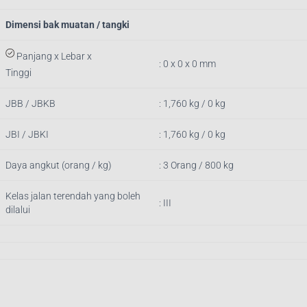
Dimensi bak muatan / tangki
Panjang x Lebar x
: 0 x 0 x 0 mm
Tinggi
JBB / JBKB
: 1,760 kg / 0 kg
JBI / JBKI
: 1,760 kg / 0 kg
Daya angkut (orang / kg)
: 3 Orang / 800 kg
Kelas jalan terendah yang boleh
: III
dilalui