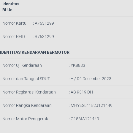
Identitas
BLUe
Nomor Kartu
: A7531299
Nomor RFID
: R7531299
IDENTITAS KENDARAAN BERMOTOR
Nomor Uji Kendaraan
: YK8883
Nomor dan Tanggal SRUT
: – / 04 Des
ember 2023
Nomor Registrasi Kendaraan
: AB 9319 DH
Nomor Rangka Kendaraan
: MHYESL4152J121449
Nomor Motor Penggerak
: G15AIA121449