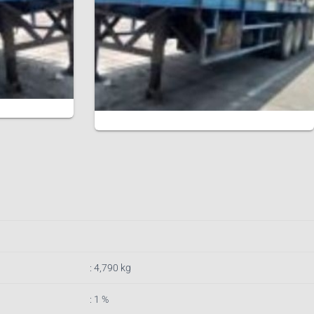
: 4,790 kg
: 1 %