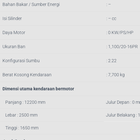
Bahan Bakar / Sumber Energi
: –
Isi Silinder
: – cc
Daya Motor
: 0 KW/PS/HP
Ukuran Ban
: 1,100/20-16PR
Konfigurasi Sumbu
: 2.22
Berat Kosong Kendaraan
: 7,700 kg
Dimensi utama kendaraan bermotor
Panjang : 12200 mm
Julur Depan : 0 
Lebar : 2500 mm
Julur Belakang :
Tinggi : 1650 mm