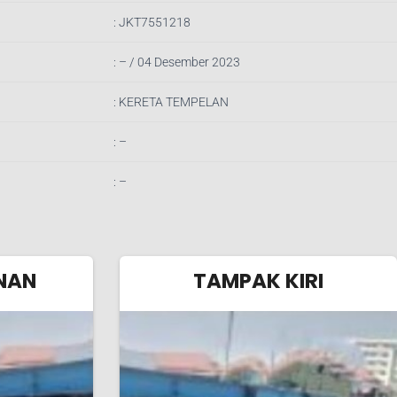
: JKT7551218
: – / 04 Des
ember 2023
: KERETA TEMPELAN
: –
: –
NAN
TAMPAK KIRI