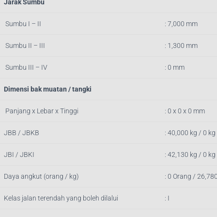
Jarak Sumbu
Sumbu I – II
: 7,000 mm
Sumbu II – III
: 1,300 mm
Sumbu III – IV
: 0 mm
Dimensi bak muatan / tangki
Panjang x Lebar x Tinggi
: 0 x 0 x 0 mm
JBB / JBKB
: 40,000 kg / 0 kg
JBI / JBKI
: 42,130 kg / 0 kg
Daya angkut (orang / kg)
: 0 Orang / 26,78
Kelas jalan terendah yang boleh dilalui
: I