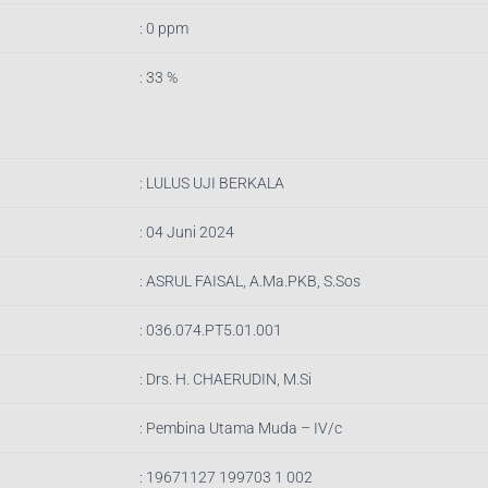
: 0 ppm
: 33 %
: LULUS UJI BERKALA
: 04 Juni 2024
:
ASRUL FAISAL, A.Ma.PKB, S.Sos
:
036.074.PT5.01.001
:
Drs. H. CHAERUDIN, M.Si
:
Pembina Utama Muda – IV/c
:
19671127 199703 1 002