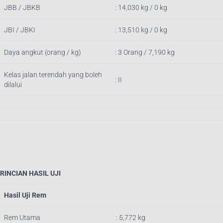
JBB / JBKB
: 14,030 kg / 0 kg
JBI / JBKI
: 13,510 kg / 0 kg
Daya angkut (orang / kg)
: 3 Orang / 7,190 kg
Kelas jalan terendah yang boleh
: II
dilalui
RINCIAN HASIL UJI
Hasil Uji Rem
Rem Utama
: 5,772 kg