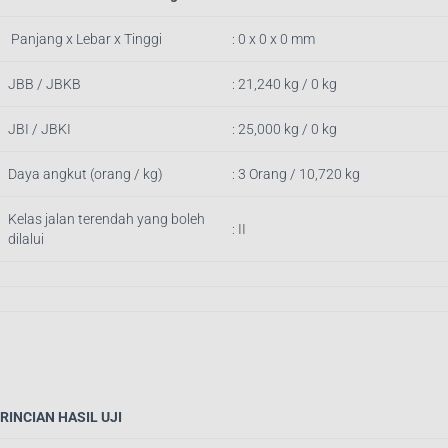
Panjang x Lebar x Tinggi
: 0 x 0 x 0 mm
JBB / JBKB
: 21,240 kg / 0 kg
JBI / JBKI
: 25,000 kg / 0 kg
Daya angkut (orang / kg)
: 3 Orang / 10,720 kg
Kelas jalan terendah yang boleh
: II
dilalui
RINCIAN HASIL UJI