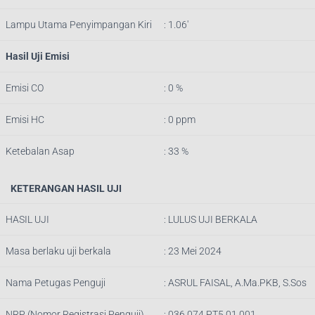
Lampu Utama Penyimpangan Kiri
: 1.06′
Hasil Uji Emisi
Emisi CO
: 0 %
Emisi HC
: 0 ppm
Ketebalan Asap
: 33 %
KETERANGAN HASIL UJI
HASIL UJI
: LULUS UJI BERKALA
Masa berlaku uji berkala
: 23 Mei 2024
Nama Petugas Penguji
:
ASRUL FAISAL, A.Ma.PKB, S.Sos
NRP (Nomor Registrasi Penguji)
:
036.074.PT5.01.001