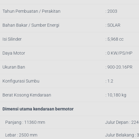
Tahun Pembuatan / Perakitan
: 2003
Bahan Bakar / Sumber Energi
: SOLAR
Isi Silinder
: 5,968 cc
Daya Motor
: 0 KW/PS/HP
Ukuran Ban
: 900-20.16PR
Konfigurasi Sumbu
: 1.2
Berat Kosong Kendaraan
: 10,180 kg
Dimensi utama kendaraan bermotor
Panjang : 11360 mm
Julur Depan : 22
Lebar : 2500 mm
Julur Belakang :