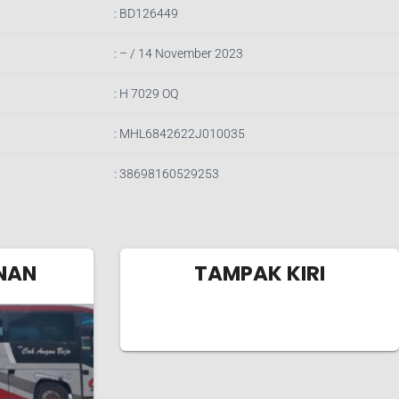
: BD126449
: – / 14
November 2023
: H 7029 OQ
: MHL6842622J010035
: 38698160529253
NAN
TAMPAK KIRI