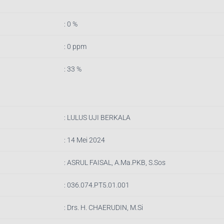
: 0 %
: 0 ppm
: 33 %
: LULUS UJI BERKALA
: 14 Mei 2024
:
ASRUL FAISAL, A.Ma.PKB, S.Sos
:
036.074.PT5.01.001
:
Drs. H. CHAERUDIN, M.Si