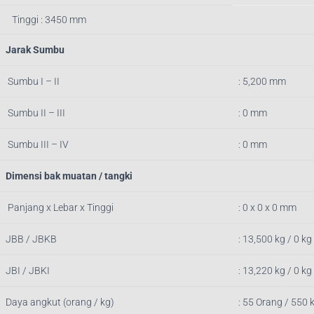
Tinggi : 3450 mm
Jarak Sumbu
Sumbu I – II
: 5,200 mm
Sumbu II – III
: 0 mm
Sumbu III – IV
: 0 mm
Dimensi bak muatan / tangki
Panjang x Lebar x Tinggi
: 0 x 0 x 0 mm
JBB / JBKB
: 13,500 kg / 0 kg
JBI / JBKI
: 13,220 kg / 0 kg
Daya angkut (orang / kg)
: 55 Orang / 550 