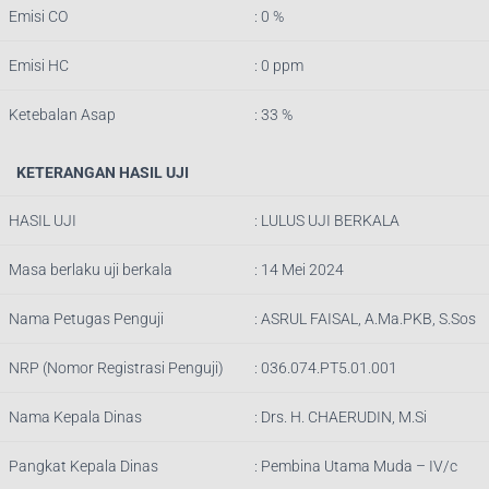
Emisi CO
: 0 %
Emisi HC
: 0 ppm
Ketebalan Asap
: 33 %
KETERANGAN HASIL UJI
HASIL UJI
: LULUS UJI BERKALA
Masa berlaku uji berkala
: 14 Mei 2024
Nama Petugas Penguji
:
ASRUL FAISAL, A.Ma.PKB, S.Sos
NRP (Nomor Registrasi Penguji)
:
036.074.PT5.01.001
Nama Kepala Dinas
:
Drs. H. CHAERUDIN, M.Si
Pangkat Kepala Dinas
:
Pembina Utama Muda – IV/c