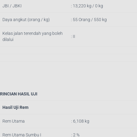
JBI / JBKI
: 13,220 kg / 0 kg
Daya angkut (orang / kg)
: 55 Orang / 550 kg
Kelas jalan terendah yang boleh
: II
dilalui
RINCIAN HASIL UJI
Hasil Uji Rem
Rem Utama
: 6,108 kg
Rem Utama Sumbu I
: 2 %