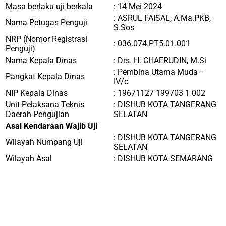
Masa berlaku uji berkala
: 14 Mei 2024
:
ASRUL FAISAL, A.Ma.PKB,
Nama Petugas Penguji
S.Sos
NRP (Nomor Registrasi
:
036.074.PT5.01.001
Penguji)
Nama Kepala Dinas
:
Drs. H. CHAERUDIN, M.Si
:
Pembina Utama Muda –
Pangkat Kepala Dinas
IV/c
NIP Kepala Dinas
:
19671127 199703 1 002
Unit Pelaksana Teknis
: DISHUB
KOTA TANGERANG
Daerah Pengujian
SELATAN
Asal Kendaraan Wajib Uji
: DISHUB
KOTA TANGERANG
Wilayah Numpang Uji
SELATAN
Wilayah Asal
: DISHUB KOTA SEMARANG