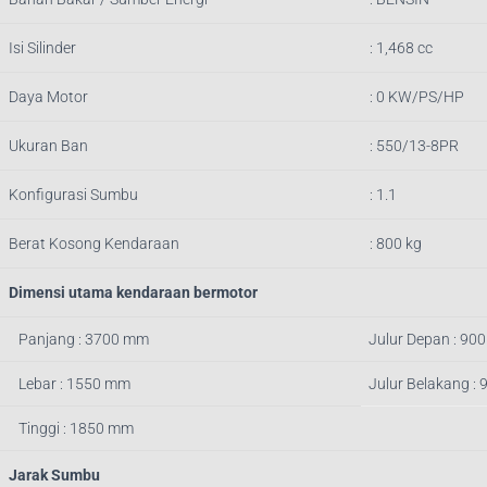
Isi Silinder
: 1,468 cc
Daya Motor
: 0 KW/PS/HP
Ukuran Ban
: 550/13-8PR
Konfigurasi Sumbu
: 1.1
Berat Kosong Kendaraan
: 800 kg
Dimensi utama kendaraan bermotor
Panjang : 3700 mm
Julur Depan : 90
Lebar : 1550 mm
Julur Belakang :
Tinggi : 1850 mm
Jarak Sumbu