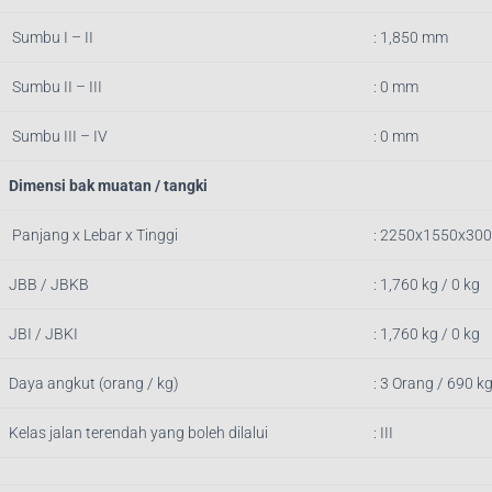
Sumbu I – II
: 1,850 mm
Sumbu II – III
: 0 mm
Sumbu III – IV
: 0 mm
Dimensi bak muatan / tangki
Panjang x Lebar x Tinggi
: 2250x1550x30
JBB / JBKB
: 1,760 kg / 0 kg
JBI / JBKI
: 1,760 kg / 0 kg
Daya angkut (orang / kg)
: 3 Orang / 690 k
Kelas jalan terendah yang boleh dilalui
: III