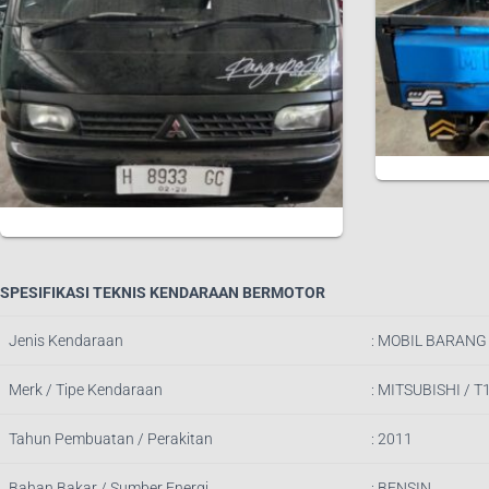
SPESIFIKASI TEKNIS KENDARAAN BERMOTOR
Jenis Kendaraan
: MOBIL BARANG
Merk / Tipe Kendaraan
: MITSUBISHI / 
Tahun Pembuatan / Perakitan
: 2011
Bahan Bakar / Sumber Energi
: BENSIN