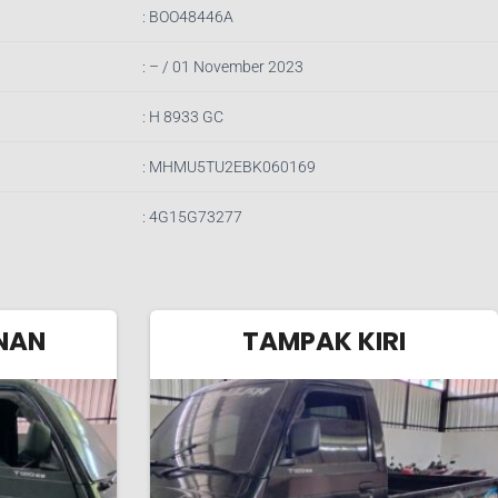
: BOO48446A
: – /
01 November 2023
: H 8933 GC
: MHMU5TU2EBK060169
: 4G15G73277
NAN
TAMPAK KIRI