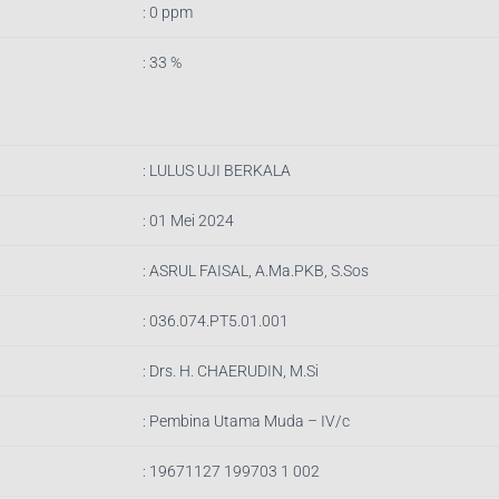
: 0 ppm
: 33 %
: LULUS UJI BERKALA
: 01 Mei 2024
:
ASRUL FAISAL, A.Ma.PKB, S.Sos
:
036.074.PT5.01.001
:
Drs. H. CHAERUDIN, M.Si
:
Pembina Utama Muda – IV/c
:
19671127 199703 1 002