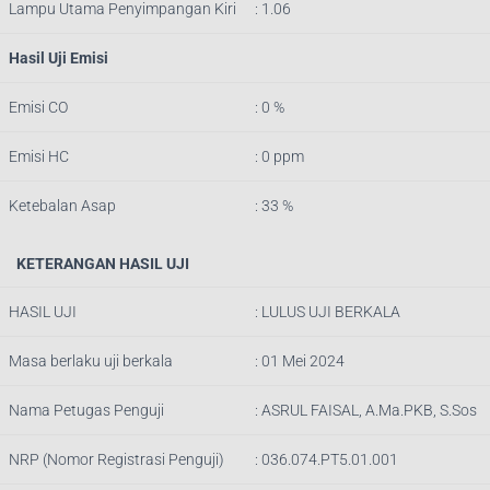
Lampu Utama Penyimpangan Kiri
: 1.06
Hasil Uji Emisi
Emisi CO
: 0 %
Emisi HC
: 0 ppm
Ketebalan Asap
: 33 %
KETERANGAN HASIL UJI
HASIL UJI
: LULUS UJI BERKALA
Masa berlaku uji berkala
: 01 Mei 2024
Nama Petugas Penguji
:
ASRUL FAISAL, A.Ma.PKB, S.Sos
NRP (Nomor Registrasi Penguji)
:
036.074.PT5.01.001