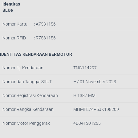
Identitas
BLUe
Nomor Kartu
: A7531156
Nomor RFID
: R7531156
IDENTITAS KENDARAAN BERMOTOR
Nomor Uji Kendaraan
: TNG114297
Nomor dan Tanggal SRUT
: – /
01 November 2023
Nomor Registrasi Kendaraan
: H 1387 MM
Nomor Rangka Kendaraan
: MHMFE74P5JK198209
Nomor Motor Penggerak
: 4D34TS01255