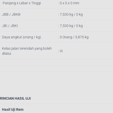
Panjang x Lebar x Tinggi
: 0 x 0 x 0 mm
JBB / JBKB
: 7,500 kg / 0 kg
JBI / JBKI
: 7,500 kg / 0 kg
Daya angkut (orang / kg)
: 3 Orang / 3,870 kg
Kelas jalan terendah yang boleh
: III
dilalui
RINCIAN HASIL UJI
Hasil Uji Rem