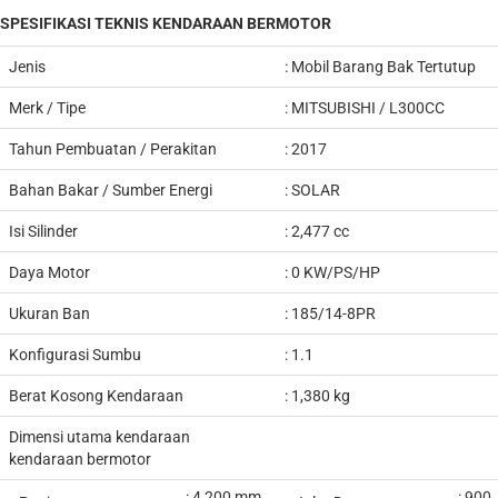
SPESIFIKASI TEKNIS KENDARAAN BERMOTOR
Jenis
:
Mobil Barang Bak Tertutup
Merk / Tipe
: MITSUBISHI / L300CC
Tahun Pembuatan / Perakitan
: 2017
Bahan Bakar / Sumber Energi
: SOLAR
Isi Silinder
: 2,477 cc
Daya Motor
: 0 KW/PS/HP
Ukuran Ban
: 185/14-8PR
Konfigurasi Sumbu
: 1.1
Berat Kosong Kendaraan
: 1,380 kg
Dimensi utama kendaraan
kendaraan bermotor
: 4,200
mm
: 900