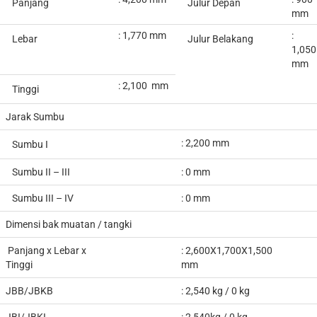
Panjang
Julur Depan
mm
: 1,770 mm
:
Lebar
Julur Belakang
1,05
0
mm
: 2,100 mm
Tinggi
Jarak Sumbu
: 2,200 mm
Sumbu I
Sumbu II – III
: 0 mm
Sumbu III – IV
: 0 mm
Dimensi bak muatan / tangki
Panjang x Lebar x
: 2,600X1,700X1,500
Tinggi
mm
JBB/JBKB
: 2,54
0
kg / 0 kg