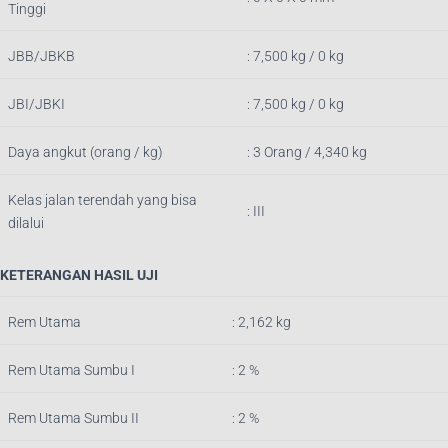
Tinggi
JBB/JBKB
: 7,500
kg / 0 kg
JBI/JBKI
: 7,500 kg / 0 kg
Daya angkut (orang / kg)
: 3 Orang / 4,340 kg
Kelas jalan terendah yang bisa
: III
dilalui
KETERANGAN HASIL UJI
Rem Utama
: 2,162
k
g
Rem Utama Sumbu I
: 2 %
Rem Utama Sumbu II
: 2 %