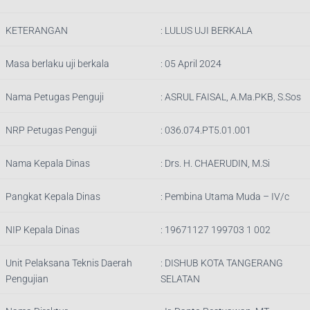
KETERANGAN
:
LULUS UJI BERKALA
Masa berlaku uji berkala
: 05 April 2024
Nama Petugas Penguji
:
ASRUL FAISAL, A.Ma.PKB, S.Sos
NRP Petugas Penguji
:
036.074.PT5.01.001
Nama Kepala Dinas
:
Drs. H. CHAERUDIN, M.Si
Pangkat Kepala Dinas
:
Pembina Utama Muda – IV/c
NIP Kepala Dinas
:
19671127 199703 1 002
Unit Pelaksana Teknis Daerah
:
DISHUB KOTA TANGERANG
Pengujian
SELATAN