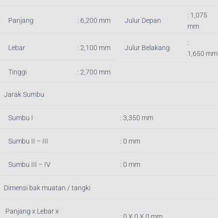
: 1,075
Panjang
: 6,200
mm
Julur Depan
mm
:
Lebar
: 2,100 mm
Julur Belakang
1,650
mm
Tinggi
: 2,700 mm
Jarak Sumbu
Sumbu I
: 3,350 mm
Sumbu II – III
: 0 mm
Sumbu III – IV
: 0 mm
Dimensi bak muatan / tangki
Panjang x Lebar x
: 0
X 0 X 0 mm