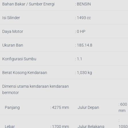
Bahan Bakar / Sumber Energi
: BENSIN
Isi Silinder
:
1493
cc
Daya Motor
: 0 HP
Ukuran Ban
: 185.14.8
Konfigurasi Sumbu
: 1.1
Berat Kosong Kendaraan
:
1,030
kg
Dimensi utama kendaraan kendaraan
bermotor
: 600
Panjang
:
4275
mm
Julur Depan
mm
:
Lebar
: 1700 mm
Julur Belakang
1050