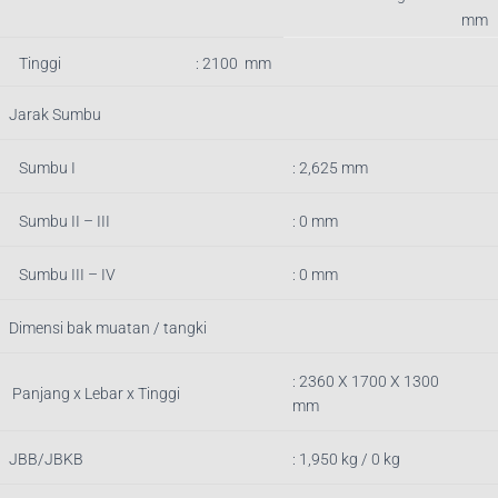
mm
Tinggi
: 2100 mm
Jarak Sumbu
Sumbu I
: 2,625 mm
Sumbu II – III
: 0 mm
Sumbu III – IV
: 0 mm
Dimensi bak muatan / tangki
: 2360
X 1700 X 1300
Panjang x Lebar x Tinggi
mm
JBB/JBKB
:
1,950
kg / 0 kg