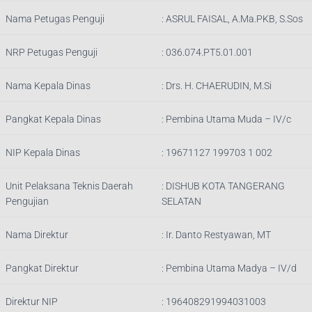
Nama Petugas Penguji
:
ASRUL FAISAL, A.Ma.PKB, S.Sos
NRP Petugas Penguji
:
036.074.PT5.01.001
Nama Kepala Dinas
:
Drs. H. CHAERUDIN, M.Si
Pangkat Kepala Dinas
:
Pembina Utama Muda – IV/c
NIP Kepala Dinas
:
19671127 199703 1 002
Unit Pelaksana Teknis Daerah
:
DISHUB KOTA TANGERANG
Pengujian
SELATAN
Nama Direktur
: Ir.
Danto Restyawan, MT
Pangkat Direktur
: Pembina Utama Madya – IV/d
Direktur NIP
: 196408291994031003