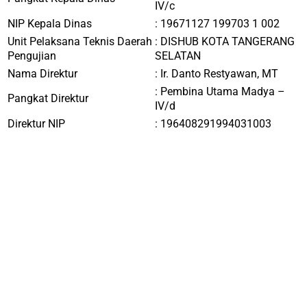
IV/c
NIP Kepala Dinas
:
19671127 199703 1 002
Unit Pelaksana Teknis Daerah
:
DISHUB KOTA TANGERANG
Pengujian
SELATAN
Nama Direktur
: Ir.
Danto Restyawan, MT
: Pembina Utama Madya –
Pangkat Direktur
IV/d
Direktur NIP
: 196408291994031003