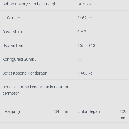
Bahan Bakar / Sumber Energi
: BENSIN
Isi Silinder
:
1462
cc
Daya Motor
: 0 HP
Ukuran Ban
: 165.80.13
Konfigurasi Sumbu
: 1.1
Berat Kosong Kendaraan
:
1,400
kg
Dimensi utama kendaraan kendaraan
bermotor
:
Panjang
:
4345
mm
Julur Depan
1090
mm
: