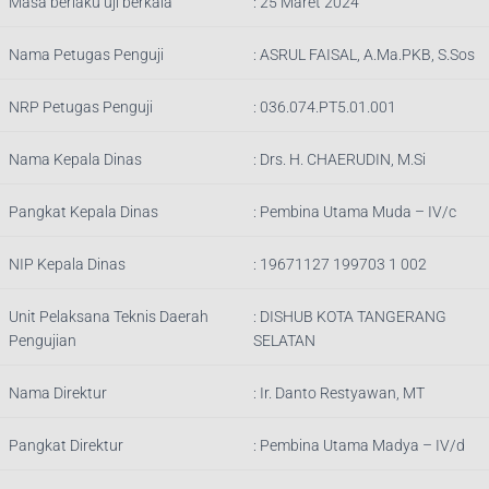
Masa berlaku uji berkala
: 25 Maret 2024
Nama Petugas Penguji
:
ASRUL FAISAL, A.Ma.PKB, S.Sos
NRP Petugas Penguji
:
036.074.PT5.01.001
Nama Kepala Dinas
:
Drs. H. CHAERUDIN, M.Si
Pangkat Kepala Dinas
:
Pembina Utama Muda – IV/c
NIP Kepala Dinas
:
19671127 199703 1 002
Unit Pelaksana Teknis Daerah
:
DISHUB KOTA TANGERANG
Pengujian
SELATAN
Nama Direktur
: Ir.
Danto Restyawan, MT
Pangkat Direktur
: Pembina Utama Madya – IV/d