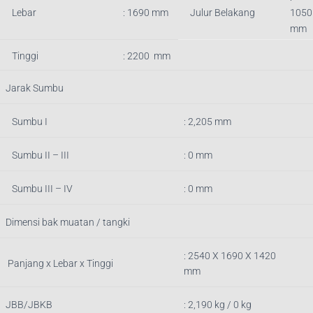
Lebar
: 1690 mm
Julur Belakang
1050
mm
Tinggi
: 2200 mm
Jarak Sumbu
Sumbu I
: 2,205 mm
Sumbu II – III
: 0 mm
Sumbu III – IV
: 0 mm
Dimensi bak muatan / tangki
: 2540
X 1690 X 1420
Panjang x Lebar x Tinggi
mm
JBB/JBKB
:
2,190
kg / 0 kg