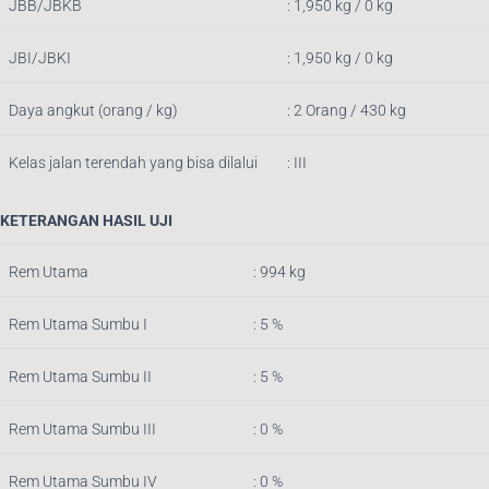
JBB/JBKB
:
1,950
kg / 0 kg
JBI/JBKI
: 1,950 kg / 0 kg
Daya angkut (orang / kg)
: 2 Orang / 430 kg
Kelas jalan terendah yang bisa dilalui
: III
KETERANGAN HASIL UJI
Rem Utama
: 994
k
g
Rem Utama Sumbu I
: 5 %
Rem Utama Sumbu II
: 5 %
Rem Utama Sumbu III
: 0 %
Rem Utama Sumbu IV
: 0 %