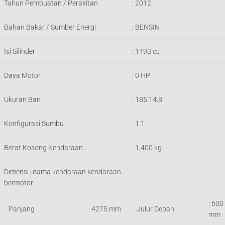
Tahun Pembuatan / Perakitan
: 2012
Bahan Bakar / Sumber Energi
: BENSIN
Isi Silinder
:
1493
cc
Daya Motor
: 0 HP
Ukuran Ban
: 185.14.8
Konfigurasi Sumbu
: 1.1
Berat Kosong Kendaraan
:
1,400
kg
Dimensi utama kendaraan kendaraan
bermotor
: 600
Panjang
:
4275
mm
Julur Depan
mm