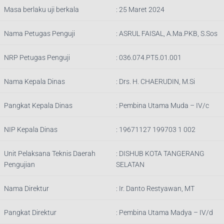
Masa berlaku uji berkala
: 25 Maret 2024
Nama Petugas Penguji
:
ASRUL FAISAL, A.Ma.PKB, S.Sos
NRP Petugas Penguji
:
036.074.PT5.01.001
Nama Kepala Dinas
:
Drs. H. CHAERUDIN, M.Si
Pangkat Kepala Dinas
:
Pembina Utama Muda – IV/c
NIP Kepala Dinas
:
19671127 199703 1 002
Unit Pelaksana Teknis Daerah
:
DISHUB KOTA TANGERANG
Pengujian
SELATAN
Nama Direktur
: Ir.
Danto Restyawan, MT
Pangkat Direktur
: Pembina Utama Madya – IV/d