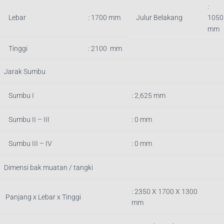
:
Lebar
: 1700 mm
Julur Belakang
1050
mm
Tinggi
: 2100 mm
Jarak Sumbu
Sumbu I
: 2,625 mm
Sumbu II – III
: 0 mm
Sumbu III – IV
: 0 mm
Dimensi bak muatan / tangki
: 2350
X 1700 X 1300
Panjang x Lebar x Tinggi
mm