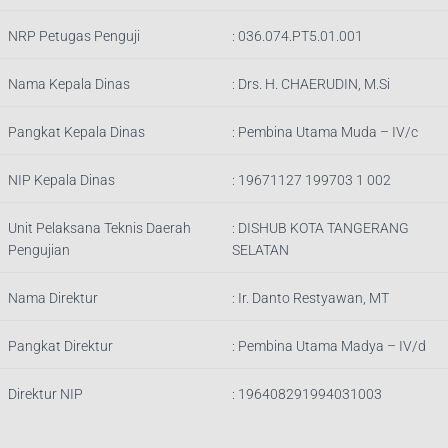
NRP Petugas Penguji
:
036.074.PT5.01.001
Nama Kepala Dinas
:
Drs. H. CHAERUDIN, M.Si
Pangkat Kepala Dinas
:
Pembina Utama Muda – IV/c
NIP Kepala Dinas
:
19671127 199703 1 002
Unit Pelaksana Teknis Daerah
:
DISHUB KOTA TANGERANG
Pengujian
SELATAN
Nama Direktur
: Ir.
Danto Restyawan, MT
Pangkat Direktur
: Pembina Utama Madya – IV/d
Direktur NIP
: 196408291994031003