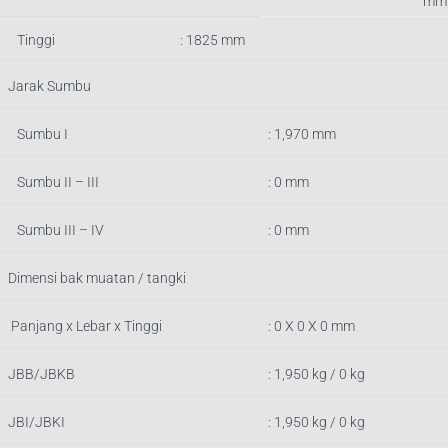
mm
Tinggi
: 1825 mm
Jarak Sumbu
Sumbu I
: 1,970 mm
Sumbu II – III
: 0 mm
Sumbu III – IV
: 0 mm
Dimensi bak muatan / tangki
Panjang x Lebar x Tinggi
: 0
X 0 X 0 mm
JBB/JBKB
:
1,950
kg / 0 kg
JBI/JBKI
: 1,950 kg / 0 kg