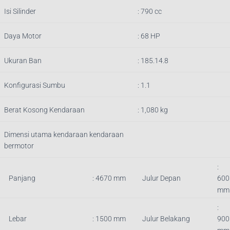
Isi Silinder
:
790
cc
Daya Motor
: 68 HP
Ukuran Ban
: 185.14.8
Konfigurasi Sumbu
: 1.1
Berat Kosong Kendaraan
:
1,080
kg
Dimensi utama kendaraan kendaraan
bermotor
:
Panjang
:
4670
mm
Julur Depan
600
mm
:
Lebar
: 1500 mm
Julur Belakang
90
0