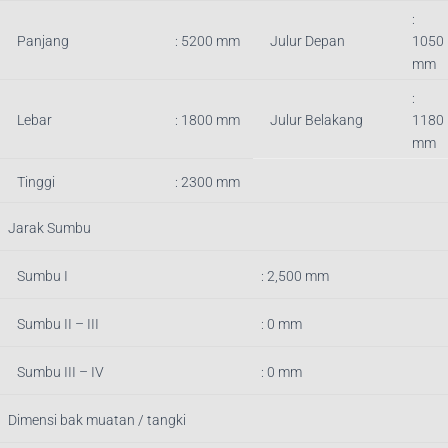
:
Panjang
:
5200
mm
Julur Depan
1050
mm
:
Lebar
: 1800 mm
Julur Belakang
1180
mm
Tinggi
: 2300 mm
Jarak Sumbu
Sumbu I
: 2,500 mm
Sumbu II – III
: 0 mm
Sumbu III – IV
: 0 mm
Dimensi bak muatan / tangki