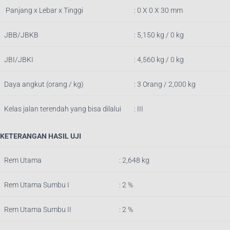
Panjang x Lebar x Tinggi
: 0
X 0 X 30 mm
JBB/JBKB
:
5,150
kg / 0 kg
JBI/JBKI
: 4,560 kg / 0 kg
Daya angkut (orang / kg)
: 3 Orang / 2,000 kg
Kelas jalan terendah yang bisa dilalui
: III
KETERANGAN HASIL UJI
Rem Utama
: 2,648
k
g
Rem Utama Sumbu I
: 2 %
Rem Utama Sumbu II
: 2 %