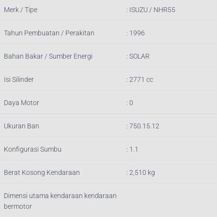
Merk / Tipe
: ISUZU / NHR55
Tahun Pembuatan / Perakitan
: 1996
Bahan Bakar / Sumber Energi
: SOLAR
Isi Silinder
:
2771
cc
Daya Motor
: 0
Ukuran Ban
: 750.15.12
Konfigurasi Sumbu
: 1.1
Berat Kosong Kendaraan
:
2,510
kg
Dimensi utama kendaraan kendaraan
bermotor