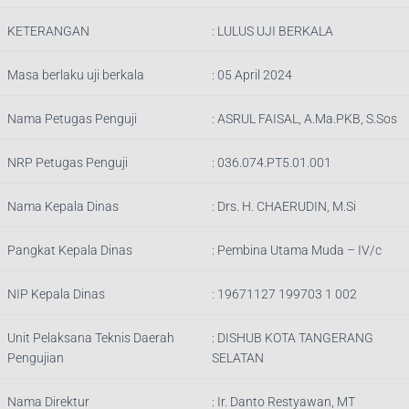
KETERANGAN
:
LULUS UJI BERKALA
Masa berlaku uji berkala
: 05 April 2024
Nama Petugas Penguji
:
ASRUL FAISAL, A.Ma.PKB, S.Sos
NRP Petugas Penguji
:
036.074.PT5.01.001
Nama Kepala Dinas
:
Drs. H. CHAERUDIN, M.Si
Pangkat Kepala Dinas
:
Pembina Utama Muda – IV/c
NIP Kepala Dinas
:
19671127 199703 1 002
Unit Pelaksana Teknis Daerah
:
DISHUB KOTA TANGERANG
Pengujian
SELATAN
Nama Direktur
: Ir.
Danto Restyawan, MT