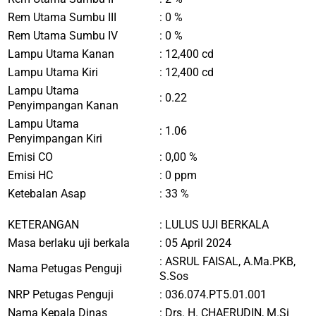
Rem Utama Sumbu III
: 0 %
Rem Utama Sumbu IV
: 0 %
Lampu Utama Kanan
: 12,400 cd
Lampu Utama Kiri
: 12,400 cd
Lampu Utama
: 0.22
Penyimpangan Kanan
Lampu Utama
: 1.06
Penyimpangan Kiri
Emisi CO
: 0,00 %
Emisi HC
: 0 ppm
Ketebalan Asap
: 33 %
KETERANGAN
:
LULUS UJI BERKALA
Masa berlaku uji berkala
: 05 April 2024
:
ASRUL FAISAL, A.Ma.PKB,
Nama Petugas Penguji
S.Sos
NRP Petugas Penguji
:
036.074.PT5.01.001
Nama Kepala Dinas
:
Drs. H. CHAERUDIN, M.Si