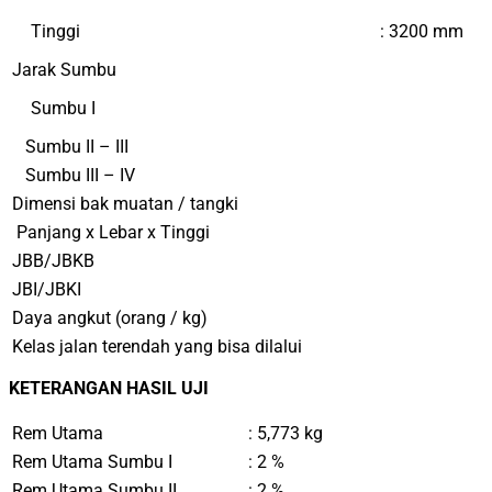
Tinggi
: 3200 mm
Jarak Sumbu
Sumbu I
Sumbu II – III
Sumbu III – IV
Dimensi bak muatan / tangki
Panjang x Lebar x Tinggi
JBB/JBKB
JBI/JBKI
Daya angkut (orang / kg)
Kelas jalan terendah yang bisa dilalui
KETERANGAN HASIL UJI
Rem Utama
: 5,773
k
g
Rem Utama Sumbu I
: 2 %
Rem Utama Sumbu II
: 2 %