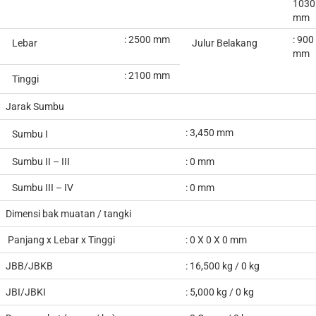
1030
mm
: 2500 mm
: 90
0
Lebar
Julur Belakang
mm
: 2100 mm
Tinggi
Jarak Sumbu
: 3,450 mm
Sumbu I
Sumbu II – III
: 0 mm
Sumbu III – IV
: 0 mm
Dimensi bak muatan / tangki
Panjang x Lebar x Tinggi
: 0
X 0 X 0 mm
JBB/JBKB
:
16,500
kg / 0 kg
JBI/JBKI
: 5,000 kg / 0 kg