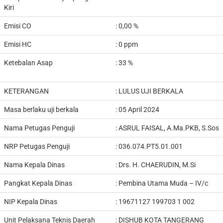
Kiri
Emisi CO
: 0,00 %
Emisi HC
: 0 ppm
Ketebalan Asap
: 33 %
KETERANGAN
:
LULUS UJI BERKALA
Masa berlaku uji berkala
: 05 April 2024
Nama Petugas Penguji
:
ASRUL FAISAL, A.Ma.PKB, S.Sos
NRP Petugas Penguji
:
036.074.PT5.01.001
Nama Kepala Dinas
:
Drs. H. CHAERUDIN, M.Si
Pangkat Kepala Dinas
:
Pembina Utama Muda – IV/c
NIP Kepala Dinas
:
19671127 199703 1 002
Unit Pelaksana Teknis Daerah
:
DISHUB KOTA TANGERANG