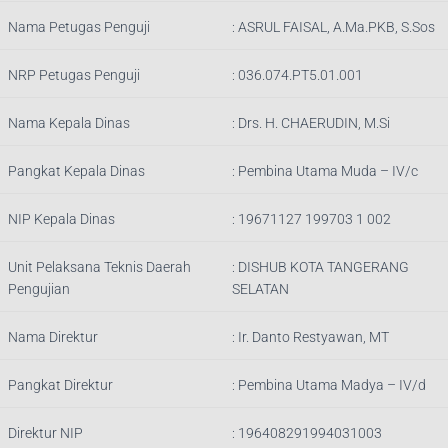
Nama Petugas Penguji
:
ASRUL FAISAL, A.Ma.PKB, S.Sos
NRP Petugas Penguji
:
036.074.PT5.01.001
Nama Kepala Dinas
:
Drs. H. CHAERUDIN, M.Si
Pangkat Kepala Dinas
:
Pembina Utama Muda – IV/c
NIP Kepala Dinas
:
19671127 199703 1 002
Unit Pelaksana Teknis Daerah
:
DISHUB KOTA TANGERANG
Pengujian
SELATAN
Nama Direktur
: Ir.
Danto Restyawan, MT
Pangkat Direktur
: Pembina Utama Madya – IV/d
Direktur NIP
: 196408291994031003