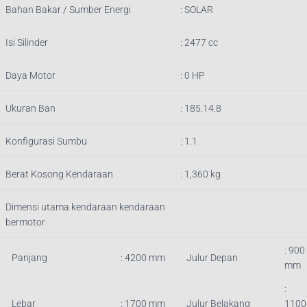
Bahan Bakar / Sumber Energi
: SOLAR
Isi Silinder
:
2477
cc
Daya Motor
: 0 HP
Ukuran Ban
: 185.14.8
Konfigurasi Sumbu
: 1.1
Berat Kosong Kendaraan
:
1,360
kg
Dimensi utama kendaraan kendaraan
bermotor
: 900
Panjang
:
4200
mm
Julur Depan
mm
:
Lebar
: 1700 mm
Julur Belakang
1100