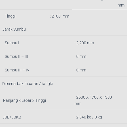
mm
Tinggi
: 2100 mm
Jarak Sumbu
Sumbu I
: 2,200 mm
Sumbu II – III
: 0 mm
Sumbu III – IV
: 0 mm
Dimensi bak muatan / tangki
: 2600
X 1700 X 1300
Panjang x Lebar x Tinggi
mm
JBB/JBKB
:
2,540
kg / 0 kg