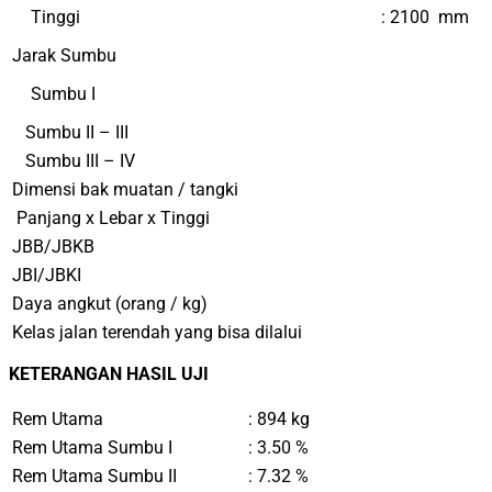
Tinggi
: 2100 mm
Jarak Sumbu
Sumbu I
Sumbu II – III
Sumbu III – IV
Dimensi bak muatan / tangki
Panjang x Lebar x Tinggi
JBB/JBKB
JBI/JBKI
Daya angkut (orang / kg)
Kelas jalan terendah yang bisa dilalui
KETERANGAN HASIL UJI
Rem Utama
: 894
k
g
Rem Utama Sumbu I
: 3.50 %
Rem Utama Sumbu II
: 7.32 %