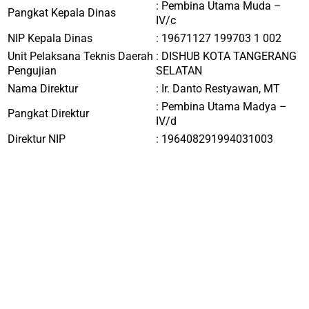
:
Pembina Utama Muda –
Pangkat Kepala Dinas
IV/c
NIP Kepala Dinas
:
19671127 199703 1 002
Unit Pelaksana Teknis Daerah
:
DISHUB KOTA TANGERANG
Pengujian
SELATAN
Nama Direktur
: Ir.
Danto Restyawan, MT
: Pembina Utama Madya –
Pangkat Direktur
IV/d
Direktur NIP
: 196408291994031003