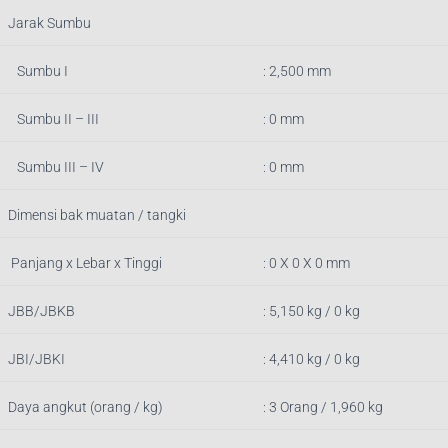
Jarak Sumbu
Sumbu I
: 2,500 mm
Sumbu II – III
: 0 mm
Sumbu III – IV
: 0 mm
Dimensi bak muatan / tangki
Panjang x Lebar x Tinggi
: 0
X 0 X 0 mm
JBB/JBKB
:
5,150
kg / 0 kg
JBI/JBKI
: 4,410 kg / 0 kg
Daya angkut (orang / kg)
: 3 Orang / 1,960 kg