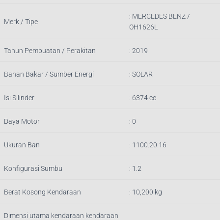
:
MERCEDES BENZ /
Merk / Tipe
OH1626L
Tahun Pembuatan / Perakitan
: 2019
Bahan Bakar / Sumber Energi
: SOLAR
Isi Silinder
: 6374 cc
Daya Motor
: 0
Ukuran Ban
: 1100.20.16
Konfigurasi Sumbu
: 1.2
Berat Kosong Kendaraan
:
10,200
kg
Dimensi utama kendaraan kendaraan