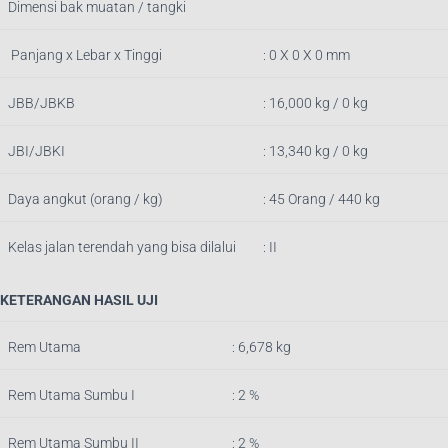
Dimensi bak muatan / tangki
Panjang x Lebar x Tinggi
: 0
X 0 X 0 mm
JBB/JBKB
:
16,000
kg / 0 kg
JBI/JBKI
: 13,340 kg / 0 kg
Daya angkut (orang / kg)
: 45 Orang / 440 kg
Kelas jalan terendah yang bisa dilalui
: II
KETERANGAN HASIL UJI
Rem Utama
: 6,678
k
g
Rem Utama Sumbu I
: 2 %
Rem Utama Sumbu II
: 2 %