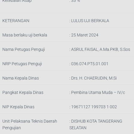
Ketebalan Asap
: 33 %
KETERANGAN
:
LULUS UJI BERKALA
Masa berlaku uji berkala
: 25 Maret 2024
Nama Petugas Penguji
:
ASRUL FAISAL, A.Ma.PKB, S.Sos
NRP Petugas Penguji
:
036.074.PT5.01.001
Nama Kepala Dinas
:
Drs. H. CHAERUDIN, M.Si
Pangkat Kepala Dinas
:
Pembina Utama Muda – IV/c
NIP Kepala Dinas
:
19671127 199703 1 002
Unit Pelaksana Teknis Daerah
:
DISHUB KOTA TANGERANG
Pengujian
SELATAN