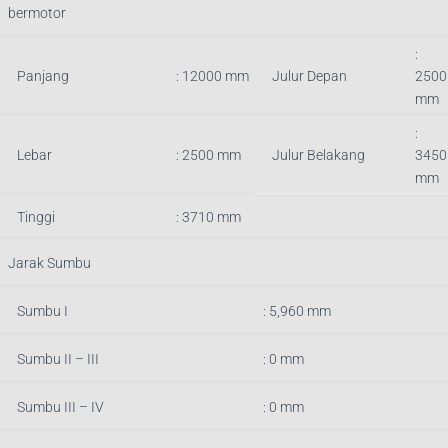
bermotor
:
Panjang
:
12000
mm
Julur Depan
2500
mm
:
Lebar
: 2500 mm
Julur Belakang
345
0
mm
Tinggi
: 3710 mm
Jarak Sumbu
Sumbu I
: 5,960 mm
Sumbu II – III
: 0 mm
Sumbu III – IV
: 0 mm