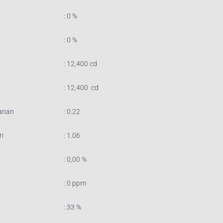
: 0 %
: 0 %
:
12,400
cd
:
12,400
cd
anan
: 0.22
i
: 1.06
: 0,00 %
: 0 ppm
: 33 %