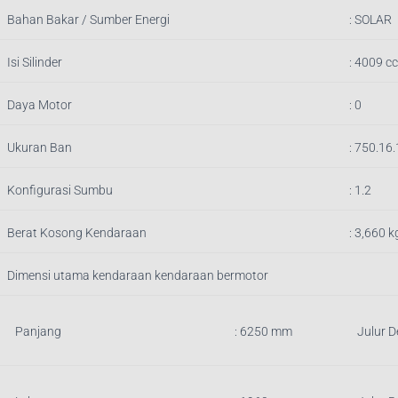
Bahan Bakar / Sumber Energi
: SOLAR
Isi Silinder
: 4009 cc
Daya Motor
: 0
Ukuran Ban
: 750.16
Konfigurasi Sumbu
: 1.2
Berat Kosong Kendaraan
:
3,660
k
Dimensi utama kendaraan kendaraan bermotor
Panjang
:
6250
mm
Julur 