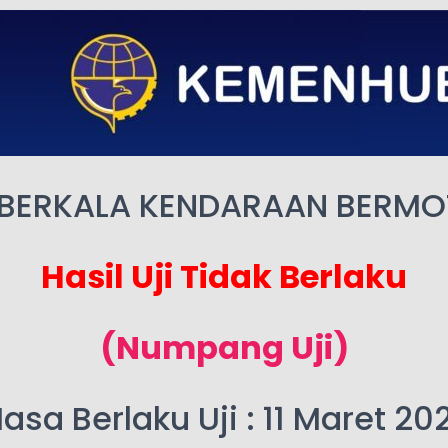
 BERKALA KENDARAAN BERM
Hasil Uji Tidak Berlaku
(Numpang Uji)
asa Berlaku Uji : 11 Maret 20