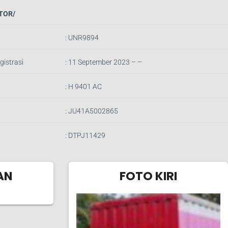
TOR/
:
UNR9894
gistrasi
: 11 September 2023 – –
: H 9401 AC
:
JU41A5002865
:
DTPJ11429
AN
FOTO KIRI