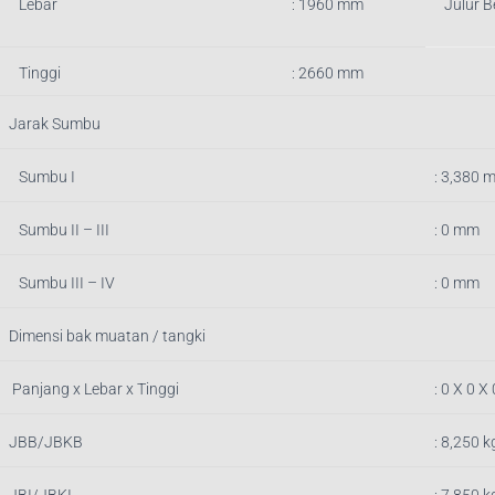
Lebar
: 1960 mm
Julur 
Tinggi
: 2660 mm
Jarak Sumbu
Sumbu I
: 3,380 
Sumbu II – III
: 0 mm
Sumbu III – IV
: 0 mm
Dimensi bak muatan / tangki
Panjang x Lebar x Tinggi
:
0 X 0 X
JBB/JBKB
: 8,250 k
JBI/JBKI
: 7,
850
kg