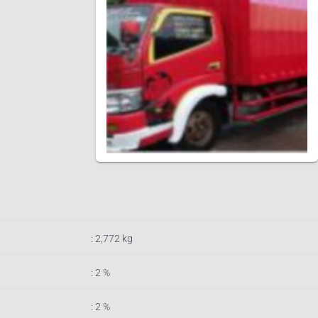
: 2,772
k
g
: 2 %
: 2 %