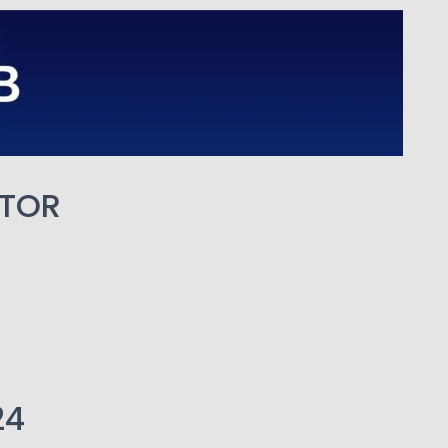
OTOR
24