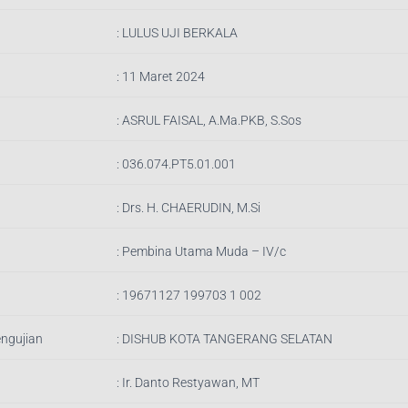
:
LULUS UJI BERKALA
: 11 Maret 2024
:
ASRUL FAISAL, A.Ma.PKB, S.Sos
:
036.074.PT5.01.001
:
Drs. H. CHAERUDIN, M.Si
:
Pembina Utama Muda – IV/c
:
19671127 199703 1 002
engujian
:
DISHUB KOTA TANGERANG SELATAN
: Ir.
Danto Restyawan, MT