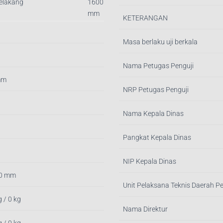
Belakang
1600
mm
KETERANGAN
Masa berlaku uji berkala
Nama Petugas Penguji
mm
NRP Petugas Penguji
Nama Kepala Dinas
Pangkat Kepala Dinas
NIP Kepala Dinas
 0 mm
Unit Pelaksana Teknis Daerah P
g / 0 kg
Nama Direktur
 / 0 kg