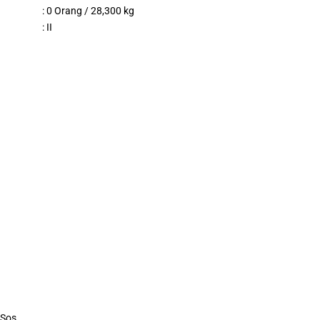
: 0 Orang / 28,300 kg
: II
.Sos