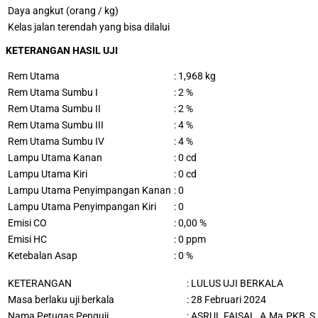
Daya angkut (orang / kg)
Kelas jalan terendah yang bisa dilalui
KETERANGAN HASIL UJI
Rem Utama
: 1,968 kg
Rem Utama Sumbu I
: 2 %
Rem Utama Sumbu II
: 2 %
Rem Utama Sumbu III
: 4 %
Rem Utama Sumbu IV
: 4 %
Lampu Utama Kanan
: 0 cd
Lampu Utama Kiri
: 0 cd
Lampu Utama Penyimpangan Kanan
: 0
Lampu Utama Penyimpangan Kiri
: 0
Emisi CO
: 0,00 %
Emisi HC
: 0 ppm
Ketebalan Asap
: 0 %
KETERANGAN
:
LULUS UJI BERKALA
Masa berlaku uji berkala
: 28 Februari 2024
Nama Petugas Penguji
:
ASRUL FAISAL, A.Ma.PKB, S