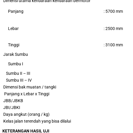
Dimensi utama kendaraan kendaraan bermotor
Panjang
:
5700
mm
Lebar
: 2500 mm
Tinggi
: 3100 mm
Jarak Sumbu
Sumbu I
Sumbu II – III
Sumbu III – IV
Dimensi bak muatan / tangki
Panjang x Lebar x Tinggi
JBB/JBKB
JBI/JBKI
Daya angkut (orang / kg)
Kelas jalan terendah yang bisa dilalui
KETERANGAN HASIL UJI