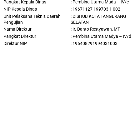
Pangkat Kepala Dinas
:
Pembina Utama Muda – IV/c
NIP Kepala Dinas
:
19671127 199703 1 002
Unit Pelaksana Teknis Daerah
:
DISHUB KOTA TANGERANG
Pengujian
SELATAN
Nama Direktur
: Ir.
Danto Restyawan, MT
Pangkat Direktur
: Pembina Utama Madya – IV/d
Direktur NIP
: 196408291994031003