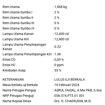
Rem Utama
: 1,968
k
g
Rem Utama Sumbu I
: 2 %
Rem Utama Sumbu II
: 2 %
Rem Utama Sumbu III
: 0 %
Rem Utama Sumbu IV
: 0 %
Lampu Utama Kanan
: 12,400 cd
Lampu Utama Kiri
: 12,400 cd
Lampu Utama Penyimpangan
: 0.22
Kanan
Lampu Utama Penyimpangan Kiri
: 1.06
Emisi CO
: 0,00 %
Emisi HC
: 0 ppm
Ketebalan Asap
: 33 %
KETERANGAN
:
LULUS UJI BERKALA
Masa berlaku uji berkala
: 16 Februari 2024
Nama Petugas Penguji
:
ASRUL FAISAL, A.Ma.PKB, S.Sos
NRP Petugas Penguji
:
036.074.PT5.01.001
Nama Kepala Dinas
:
Drs. H. CHAERUDIN, M.Si