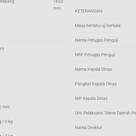
Belakang
1650
mm
KETERANGAN
Masa berlaku uji berkala
Nama Petugas Penguji
mm
NRP Petugas Penguji
Nama Kepala Dinas
Pangkat Kepala Dinas
NIP Kepala Dinas
 0 mm
Unit Pelaksana Teknis Daerah P
g / 0 kg
Nama Direktur
g / 0 kg