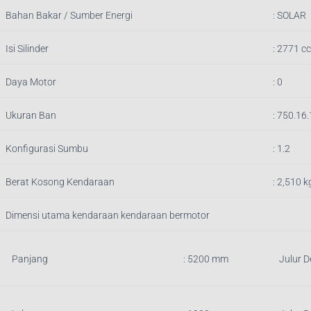
Bahan Bakar / Sumber Energi
: SOLAR
Isi Silinder
:
2771
cc
Daya Motor
: 0
Ukuran Ban
: 750.16
Konfigurasi Sumbu
: 1.2
Berat Kosong Kendaraan
:
2,510
k
Dimensi utama kendaraan kendaraan bermotor
Panjang
:
5200
mm
Julur 