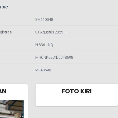
TOR/
:
SM110048
gistrasi
: 01 Agustus 2023 – –
:
H 8361 NQ
:
MHCNK55LYDJ048698
:
M048698
AN
FOTO KIRI