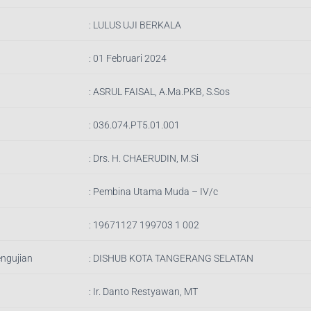
:
LULUS UJI BERKALA
: 01 Februari 2024
:
ASRUL FAISAL, A.Ma.PKB, S.Sos
:
036.074.PT5.01.001
:
Drs. H. CHAERUDIN, M.Si
:
Pembina Utama Muda – IV/c
:
19671127 199703 1 002
engujian
:
DISHUB KOTA TANGERANG SELATAN
: Ir.
Danto Restyawan, MT