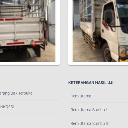
KETERANGAN HASIL UJI
arang Bak Terbuka
Rem Utama
/ NKR55L
Rem Utama Sumbu I
Rem Utama Sumbu II