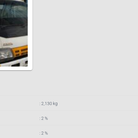
: 2,130
k
g
: 2 %
: 2 %