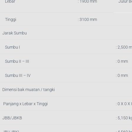
Lebar
: 1900 mm
Julur 
Tinggi
: 3100 mm
Jarak Sumbu
Sumbu I
: 2,500 
Sumbu II – III
: 0 mm
Sumbu III – IV
: 0 mm
Dimensi bak muatan / tangki
Panjang x Lebar x Tinggi
: 0
X 0 X
JBB/JBKB
:
5,150
k
JBI/JBKI
: 4,560 k