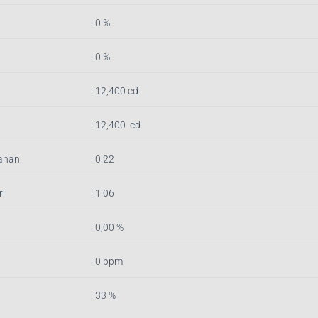
: 0 %
: 0 %
:
12,400
cd
:
12,400
cd
anan
: 0.22
i
: 1.06
: 0,00 %
: 0 ppm
: 33 %