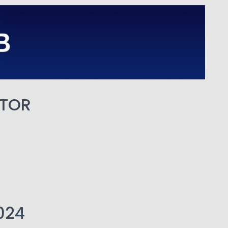
OTOR
2024