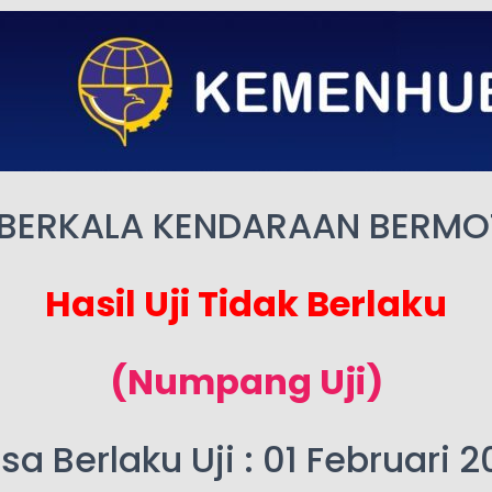
 BERKALA KENDARAAN BERM
Hasil Uji Tidak Berlaku
(Numpang Uji)
a Berlaku Uji : 01 Februari 