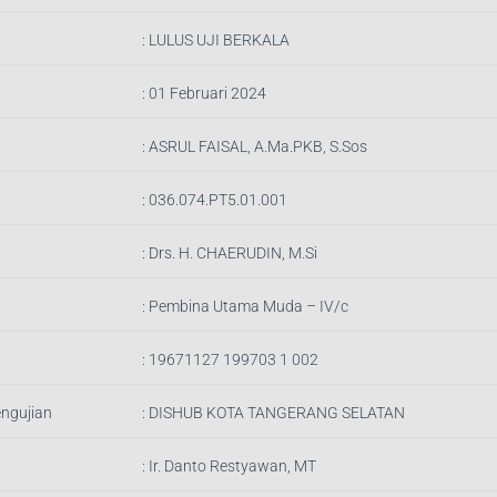
:
LULUS UJI BERKALA
: 01 Februari 2024
:
ASRUL FAISAL, A.Ma.PKB, S.Sos
:
036.074.PT5.01.001
:
Drs. H. CHAERUDIN, M.Si
:
Pembina Utama Muda – IV/c
:
19671127 199703 1 002
engujian
:
DISHUB KOTA TANGERANG SELATAN
: Ir.
Danto Restyawan, MT