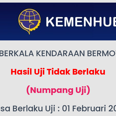
 BERKALA KENDARAAN BERM
Hasil Uji Tidak Berlaku
(Numpang Uji)
a Berlaku Uji : 01 Februari 