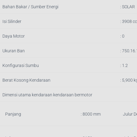
Bahan Bakar / Sumber Energi
: SOLAR
Isi Silinder
:
3908
cc
Daya Motor
: 0
Ukuran Ban
: 750.16
Konfigurasi Sumbu
: 1.2
Berat Kosong Kendaraan
:
5,900
k
Dimensi utama kendaraan kendaraan bermotor
Panjang
:
8000
mm
Julur 