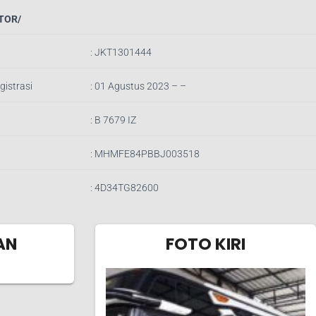
TOR/
:
JKT1301444
gistrasi
: 01 Agustus 2023 – –
:
B 7679 IZ
:
MHMFE84PBBJ003518
:
4D34TG82600
AN
FOTO KIRI