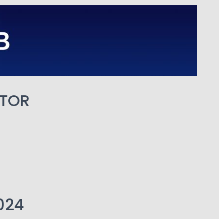
OTOR
2024