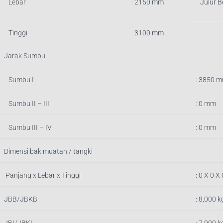
Lebar
: 2150 mm
Julur 
Tinggi
: 3100 mm
Jarak Sumbu
Sumbu I
: 3850 
Sumbu II – III
: 0 mm
Sumbu III – IV
: 0 mm
Dimensi bak muatan / tangki
Panjang x Lebar x Tinggi
: 0
X 0 X
JBB/JBKB
:
8,000
k
JBI/JBKI
: 7,990 k