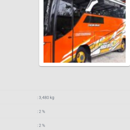
: 3,480
k
g
: 2 %
: 2 %