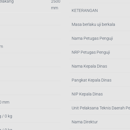
Belakang
2500
mm
KETERANGAN
Masa berlaku uji berkala
Nama Petugas Penguji
mm
NRP Petugas Penguji
Nama Kepala Dinas
Pangkat Kepala Dinas
NIP Kepala Dinas
 0 mm
Unit Pelaksana Teknis Daerah P
g / 0 kg
Nama Direktur
g / 0 kg