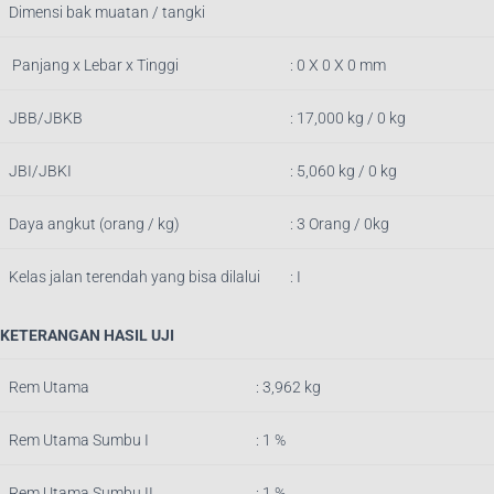
Dimensi bak muatan / tangki
Panjang x Lebar x Tinggi
: 0
X 0 X 0 mm
JBB/JBKB
:
17,000
kg / 0 kg
JBI/JBKI
: 5,060 kg / 0 kg
Daya angkut (orang / kg)
: 3 Orang / 0kg
Kelas jalan terendah yang bisa dilalui
: I
KETERANGAN HASIL UJI
Rem Utama
: 3,962
k
g
Rem Utama Sumbu I
: 1 %
Rem Utama Sumbu II
: 1 %