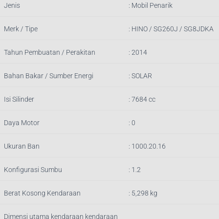
Jenis
: Mobil Penarik
Merk / Tipe
:
HINO / SG260J / SG8JDKA
Tahun Pembuatan / Perakitan
: 2014
Bahan Bakar / Sumber Energi
: SOLAR
Isi Silinder
:
7684
cc
Daya Motor
: 0
Ukuran Ban
: 1000.20.16
Konfigurasi Sumbu
: 1.2
Berat Kosong Kendaraan
:
5,298
kg
Dimensi utama kendaraan kendaraan