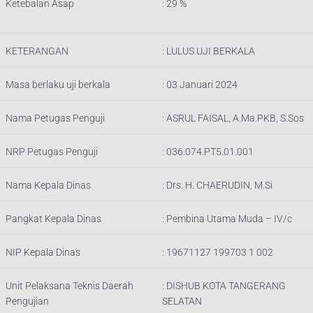
Ketebalan Asap
: 29 %
KETERANGAN
:
LULUS UJI BERKALA
Masa berlaku uji berkala
: 03 Januari 2024
Nama Petugas Penguji
:
ASRUL FAISAL, A.Ma.PKB, S.Sos
NRP Petugas Penguji
:
036.074.PT5.01.001
Nama Kepala Dinas
:
Drs. H. CHAERUDIN, M.Si
Pangkat Kepala Dinas
:
Pembina Utama Muda – IV/c
NIP Kepala Dinas
:
19671127 199703 1 002
Unit Pelaksana Teknis Daerah
:
DISHUB KOTA TANGERANG
Pengujian
SELATAN