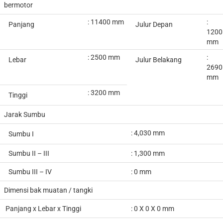
bermotor
:
11400
mm
:
Panjang
Julur Depan
1200
mm
: 2500 mm
:
Lebar
Julur Belakang
2690
mm
: 3200 mm
Tinggi
Jarak Sumbu
: 4,030 mm
Sumbu I
Sumbu II – III
: 1,300 mm
Sumbu III – IV
: 0 mm
Dimensi bak muatan / tangki
Panjang x Lebar x Tinggi
:
0 X 0 X 0 mm