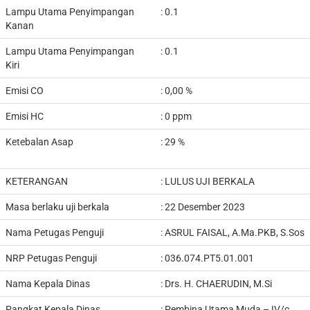
Lampu Utama Penyimpangan
: 0.1
Kanan
Lampu Utama Penyimpangan
: 0.1
Kiri
Emisi CO
: 0,00 %
Emisi HC
: 0 ppm
Ketebalan Asap
: 29 %
KETERANGAN
:
LULUS UJI BERKALA
Masa berlaku uji berkala
: 22 Desember 2023
Nama Petugas Penguji
:
ASRUL FAISAL, A.Ma.PKB, S.Sos
NRP Petugas Penguji
:
036.074.PT5.01.001
Nama Kepala Dinas
:
Drs. H. CHAERUDIN, M.Si
Pangkat Kepala Dinas
:
Pembina Utama Muda – IV/c