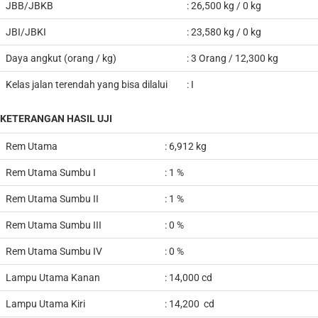
JBB/JBKB
:
26,500
kg / 0 kg
JBI/JBKI
: 23,580 kg / 0 kg
Daya angkut (orang / kg)
: 3 Orang / 12,300 kg
Kelas jalan terendah yang bisa dilalui
: I
KETERANGAN HASIL UJI
Rem Utama
: 6,912
k
g
Rem Utama Sumbu I
: 1 %
Rem Utama Sumbu II
: 1 %
Rem Utama Sumbu III
: 0 %
Rem Utama Sumbu IV
: 0 %
Lampu Utama Kanan
:
14,000
cd
Lampu Utama Kiri
:
14,200
cd