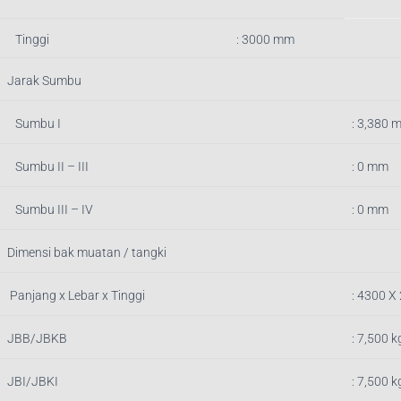
Tinggi
: 3000 mm
Jarak Sumbu
Sumbu I
: 3,380 
Sumbu II – III
: 0 mm
Sumbu III – IV
: 0 mm
Dimensi bak muatan / tangki
Panjang x Lebar x Tinggi
: 4300
X
JBB/JBKB
:
7,500
k
JBI/JBKI
: 7,500 k