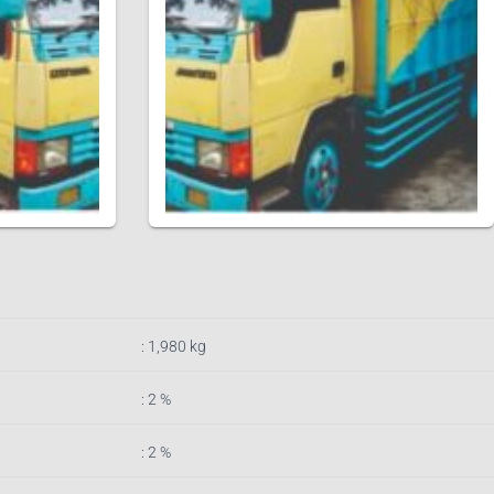
: 1,980
k
g
: 2 %
: 2 %