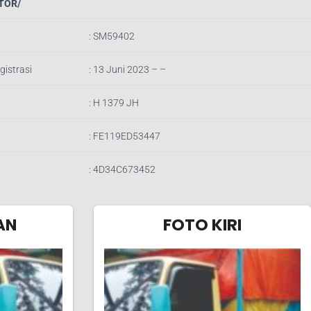
TOR/
:
SM59402
gistrasi
: 13 Juni 2023 – –
:
H 1379 JH
:
FE119ED53447
:
4D34C673452
AN
FOTO KIRI