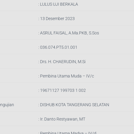
:
LULUS UJI BERKALA
: 13 Desember 2023
:
ASRUL FAISAL, A.Ma.PKB, S.Sos
:
036.074.PT5.01.001
:
Drs. H. CHAERUDIN, M.Si
:
Pembina Utama Muda – IV/c
:
19671127 199703 1 002
engujian
:
DISHUB KOTA TANGERANG SELATAN
: Ir.
Danto Restyawan, MT
: Pembina Utama Madya – IV/d