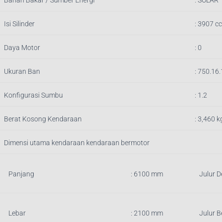
Isi Silinder
:
3907
cc
Daya Motor
: 0
Ukuran Ban
: 750.16
Konfigurasi Sumbu
: 1.2
Berat Kosong Kendaraan
:
3,460
k
Dimensi utama kendaraan kendaraan bermotor
Panjang
:
6100
mm
Julur 
Lebar
: 2100 mm
Julur 