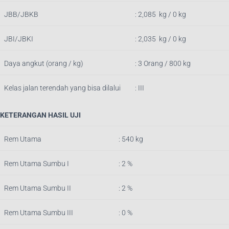
JBB/JBKB
:
2,085
kg / 0 kg
JBI/JBKI
:
2,035
kg / 0 kg
Daya angkut (orang / kg)
: 3 Orang / 800 kg
Kelas jalan terendah yang bisa dilalui
: III
KETERANGAN HASIL UJI
Rem Utama
:
540
k
g
Rem Utama Sumbu I
: 2 %
Rem Utama Sumbu II
: 2 %
Rem Utama Sumbu III
: 0 %