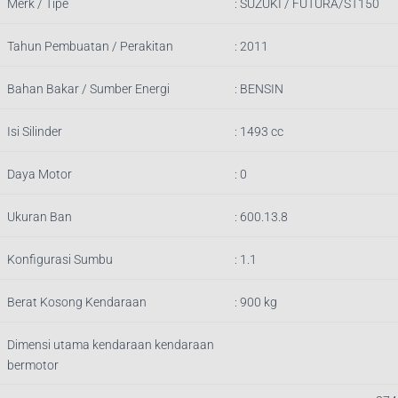
Merk / Tipe
:
SUZUKI / FUTURA/ST150
Tahun Pembuatan / Perakitan
: 2011
Bahan Bakar / Sumber Energi
: BENSIN
Isi Silinder
:
1493
cc
Daya Motor
: 0
Ukuran Ban
: 600.13.8
Konfigurasi Sumbu
: 1.1
Berat Kosong Kendaraan
: 90
0
kg
Dimensi utama kendaraan kendaraan
bermotor