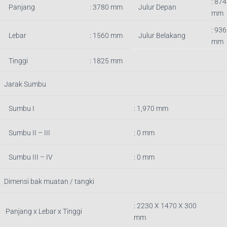
: 874
Panjang
:
3780
mm
Julur Depan
mm
:
936
Lebar
: 1560 mm
Julur Belakang
mm
Tinggi
: 1825 mm
Jarak Sumbu
Sumbu I
: 1,970 mm
Sumbu II – III
: 0 mm
Sumbu III – IV
: 0 mm
Dimensi bak muatan / tangki
: 223
0 X 1470 X 300
Panjang x Lebar x Tinggi
mm