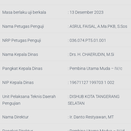
Masa berlaku uji berkala
: 13 Desember 2023
Nama Petugas Penguji
:
ASRUL FAISAL, A.Ma.PKB, S.Sos
NRP Petugas Penguji
:
036.074.PT5.01.001
Nama Kepala Dinas
:
Drs. H. CHAERUDIN, M.Si
Pangkat Kepala Dinas
:
Pembina Utama Muda – IV/c
NIP Kepala Dinas
:
19671127 199703 1 002
Unit Pelaksana Teknis Daerah
:
DISHUB KOTA TANGERANG
Pengujian
SELATAN
Nama Direktur
: Ir.
Danto Restyawan, MT
Pangkat Direktur
: Pembina Utama Madya – IV/d